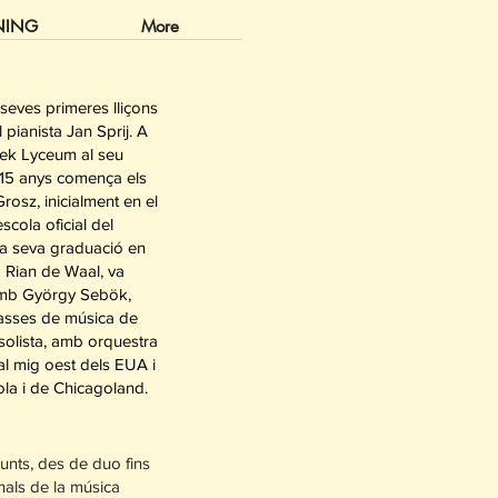
NING
More
seves primeres lliçons
pianista Jan Sprij. A
iek Lyceum al seu
 15 anys comença els
rosz, inicialment en el
scola oficial del
a seva graduació en
 Rian de Waal, va
 amb György Sebök,
classes de música de
olista, amb orquestra
al mig oest dels EUA i
la i de Chicagoland.
junts, des de duo fins
nals de la música