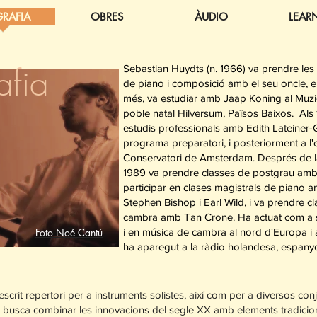
RAFIA
OBRES
ÀUDIO
LEAR
afia
Sebastian Huydts (n. 1966) va prendre les 
de piano i composició amb el seu oncle, el 
més, va estudiar amb Jaap Koning al Muz
poble natal Hilversum, Països Baixos. Als
estudis professionals amb Edith Lateiner-G
programa preparatori, i posteriorment a l'e
Conservatori de Amsterdam. Després de l
1989 va prendre classes de postgrau amb
participar en clases magistrals de piano
Stephen Bishop i Earl Wild, i va prendre 
cambra amb Tan Crone. Ha actuat com a s
Foto Noé Cantú
i en música de cambra al nord d'Europa i 
ha aparegut a la ràdio holandesa, espanyo
crit repertori per a instruments solistes, així com per a diversos con
til busca combinar les innovacions del segle XX amb elements tradicio