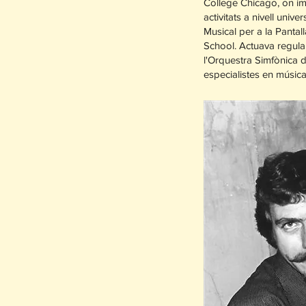
College Chicago, on im
activitats a nivell uni
Musical per a la Panta
School. Actuava regu
l'Orquestra Simfònica 
especialistes en música 