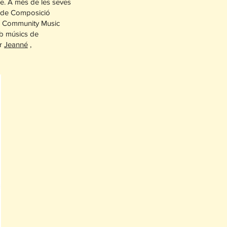
le. A més de les seves
FA de Composició
od Community Music
b músics de
er
Jeanné
,