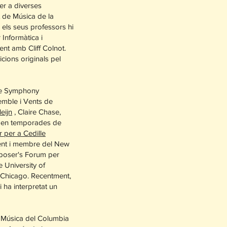
er a diverses
t de Música de la
 els seus professors hi
Informàtica i
t amb Cliff Colnot.
cions originals pel
age Symphony
emble i Vents de
eijn
, Claire Chase,
es en temporades de
 per a Cedille
dent i membre del New
poser's Forum per
e University of
e Chicago. Recentment,
 ha interpretat un
 i Música del Columbia