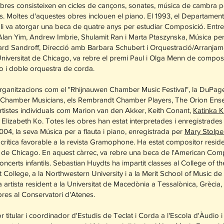
obres consisteixen en cicles de cançons, sonates, música de cambra p
s. Moltes d'aquestes obres inclouen el piano. El 1993, el Departamen
li va atorgar una beca de quatre anys per estudiar Composició. Entre
Alan Yim, Andrew Imbrie, Shulamit Ran i Marta Ptaszynska, Música per 
 Sandroff, Direcció amb Barbara Schubert i Orquestració/Arranjamen
Universitat de Chicago, va rebre el premi Paul i Olga Menn de composi
o i doble orquestra de corda.
organitzacions com el "Rhijnauwen Chamber Music Festival", la DuP
o Chamber Musicians, els Rembrandt Chamber Players, The Orion Ens
artistes individuals com Marion van den Akker, Keith Conant,
Katinka Kl
 Elizabeth Ko. Totes les obres han estat interpretades i enregistrad
2004, la seva Música per a flauta i piano, enregistrada per
Mary Stolper
 crítica favorable a la revista Gramophone. Ha estat compositor resi
e Chicago. En aquest càrrec, va rebre una beca de l'American Com
ncerts infantils. Sebastian Huydts ha impartit classes al College of th
 College, a la Northwestern University i a la Merit School of Music d
 artista resident a la Universitat de Macedònia a Tessalònica, Grècia, i
bres al Conservatori d'Atenes.
 titular i coordinador d'Estudis de Teclat i Corda a l'Escola d'Àudio