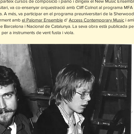
parteix cursos de composició i piano i dirigeix el New Music Ensemb
versitari, va co-ensenyar orquestració amb Cliff Colnot al programa M
lla. A més, va participar en el programa preuniversitari de la Sherwo
larment amb
el Palomar Ensemble
d'
Access Contemporary Music
i am
de Barcelona i Nacional de Catalunya. La seva obra està publicada p
per a instruments de vent fusta i viola.