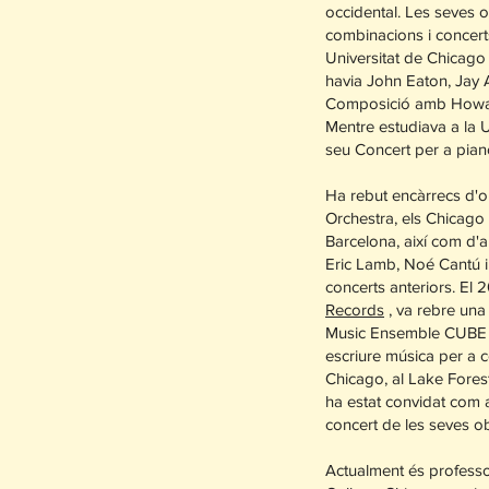
occidental. Les seves 
combinacions i concert
Universitat de Chicago 
havia John Eaton, Jay 
Composició amb Howard
Mentre estudiava a la 
seu Concert per a pian
Ha rebut encàrrecs d'
Orchestra, els Chicag
Barcelona, així com d'
Eric Lamb, Noé Cantú i
concerts anteriors. El 
Records
, va rebre una
Music Ensemble CUBE d
escriure música per a co
Chicago, al Lake Forest
ha estat convidat com a
concert de les seves o
Actualment és professor